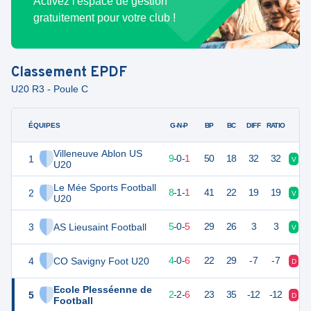
Activez l'espace de gestion
gratuitement pour votre club !
Classement
EPDF
U20 R3 - Poule C
ÉQUIPES
PTS
JO
G-N-P
BP
BC
DIFF
RATIO
Villeneuve Ablon US
1
27
10
9
-
0
-
1
50
18
32
32
V
V
U20
Le Mée Sports Football
2
25
10
8
-
1
-
1
41
22
19
19
V
V
U20
3
AS Lieusaint Football
15
10
5
-
0
-
5
29
26
3
3
V
D
4
CO Savigny Foot U20
12
10
4
-
0
-
6
22
29
-7
-7
D
D
Ecole Plesséenne de
5
8
10
2
-
2
-
6
23
35
-12
-12
D
D
Football