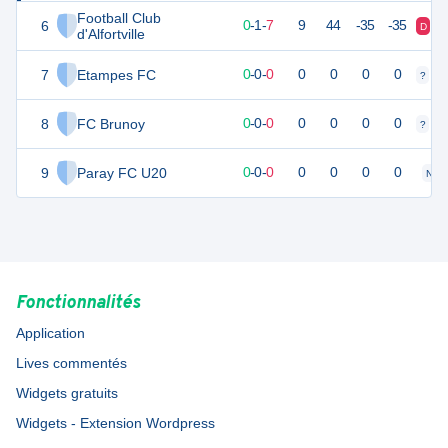
Football Club
6
-2
10
0
-
1
-
7
9
44
-35
-35
D
D
d'Alfortville
7
Etampes FC
0
0
0
-
0
-
0
0
0
0
0
?
?
8
FC Brunoy
0
0
0
-
0
-
0
0
0
0
0
?
?
9
Paray FC U20
0
0
0
-
0
-
0
0
0
0
0
N
Fonctionnalités
Application
Lives commentés
Widgets gratuits
Widgets - Extension Wordpress