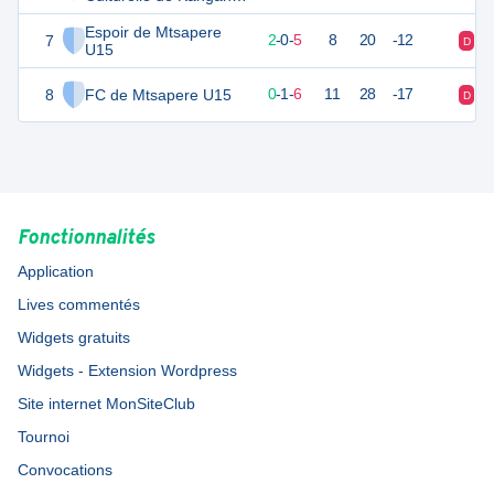
U15
Espoir de Mtsapere
7
6
7
2
-
0
-
5
8
20
-12
D
V
U15
8
FC de Mtsapere U15
1
7
0
-
1
-
6
11
28
-17
D
D
Fonctionnalités
Application
Lives commentés
Widgets gratuits
Widgets - Extension Wordpress
Site internet MonSiteClub
Tournoi
Convocations