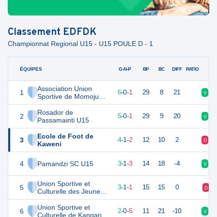
Classement
EDFDK
Championnat Regional U15 - U15 POULE D - 1
ÉQUIPES
PTS
JO
G-N-P
BP
BC
DIFF
RATIO
Association Union
1
18
7
6
-
0
-
1
29
8
21
V
D
Sportive de Momoju
U15
Rosador de
2
15
6
5
-
0
-
1
29
9
20
V
V
Passamainti U15
Ecole de Foot de
3
13
7
4
-
1
-
2
12
10
2
D
V
Kaweni
4
Pamandzi SC U15
10
7
3
-
1
-
3
14
18
-4
V
D
Union Sportive et
5
9
6
3
-
1
-
1
15
15
0
D
Culturelle des Jeunes
Koungou U15
Union Sportive et
6
6
7
2
-
0
-
5
11
21
-10
V
D
Culturelle de Kangani