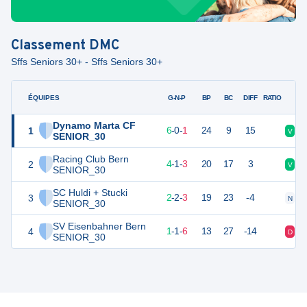
Classement
DMC
Sffs Seniors 30+ - Sffs Seniors 30+
ÉQUIPES
PTS
JO
G-N-P
BP
BC
DIFF
RATIO
Dynamo Marta CF
1
18
7
6
-
0
-
1
24
9
15
V
V
SENIOR_30
Racing Club Bern
2
13
8
4
-
1
-
3
20
17
3
V
D
SENIOR_30
SC Huldi + Stucki
3
8
7
2
-
2
-
3
19
23
-4
N
V
SENIOR_30
SV Eisenbahner Bern
4
4
8
1
-
1
-
6
13
27
-14
D
N
SENIOR_30