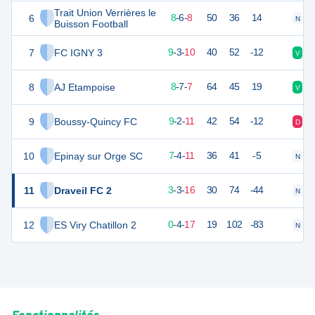
Trait Union Verrières le
6
30
22
8
-
6
-
8
50
36
14
N
D
Buisson Football
7
FC IGNY 3
30
22
9
-
3
-
10
40
52
-12
V
D
8
AJ Etampoise
29
22
8
-
7
-
7
64
45
19
V
V
9
Boussy-Quincy FC
28
22
9
-
2
-
11
42
54
-12
D
V
10
Epinay sur Orge SC
25
22
7
-
4
-
11
36
41
-5
N
D
11
Draveil FC 2
12
22
3
-
3
-
16
30
74
-44
N
D
12
ES Viry Chatillon 2
3
22
0
-
4
-
17
19
102
-83
N
D