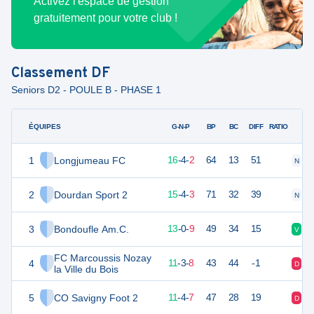
Activez l'espace de gestion
gratuitement pour votre club !
Classement
DF
Seniors D2 - POULE B - PHASE 1
ÉQUIPES
PTS
JO
G-N-P
BP
BC
DIFF
RATIO
1
Longjumeau FC
52
22
16
-
4
-
2
64
13
51
N
V
2
Dourdan Sport 2
49
22
15
-
4
-
3
71
32
39
N
V
3
Bondoufle Am.C.
39
22
13
-
0
-
9
49
34
15
V
V
FC Marcoussis Nozay
4
36
22
11
-
3
-
8
43
44
-1
D
V
la Ville du Bois
5
CO Savigny Foot 2
35
22
11
-
4
-
7
47
28
19
D
D