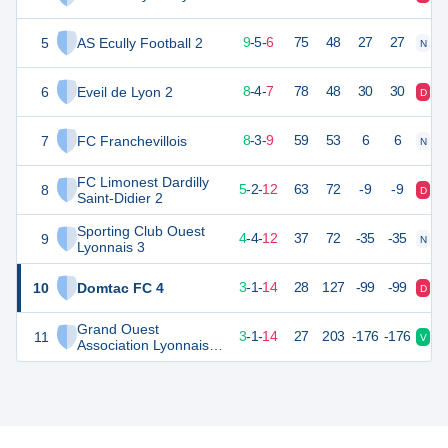
5
AS Ecully Football 2
32
20
9
-
5
-
6
75
48
27
27
N
D
6
Eveil de Lyon 2
28
19
8
-
4
-
7
78
48
30
30
D
V
7
FC Franchevillois
27
20
8
-
3
-
9
59
53
6
6
N
D
FC Limonest Dardilly
8
17
19
5
-
2
-
12
63
72
-9
-9
D
N
Saint-Didier 2
Sporting Club Ouest
9
16
20
4
-
4
-
12
37
72
-35
-35
N
D
Lyonnais 3
10
Domtac FC 4
8
20
3
-
1
-
14
28
127
-99
-99
D
D
Grand Ouest
11
8
20
3
-
1
-
14
27
203
-176
-176
V
V
Association Lyonnaise
3