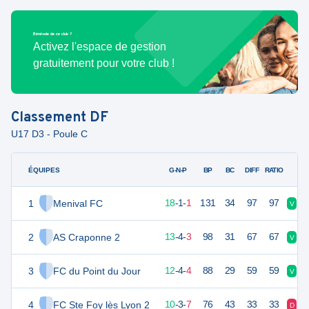
Bénévole de ce club ?
Activez l'espace de gestion
gratuitement pour votre club !
Classement
DF
U17 D3 - Poule C
ÉQUIPES
PTS
JO
G-N-P
BP
BC
DIFF
RATIO
1
Menival FC
55
20
18
-
1
-
1
131
34
97
97
V
V
2
AS Craponne 2
43
20
13
-
4
-
3
98
31
67
67
V
V
3
FC du Point du Jour
40
20
12
-
4
-
4
88
29
59
59
V
V
4
FC Ste Foy lès Lyon 2
33
20
10
-
3
-
7
76
43
33
33
D
D