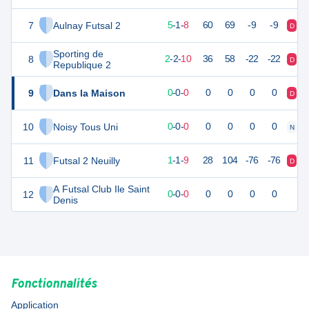
7
Aulnay Futsal 2
15
15
5
-
1
-
8
60
69
-9
-9
D
D
Sporting de
8
7
15
2
-
2
-
10
36
58
-22
-22
D
D
Republique 2
9
Dans la Maison
0
0
0
-
0
-
0
0
0
0
0
D
D
10
Noisy Tous Uni
0
0
0
-
0
-
0
0
0
0
0
N
D
11
Futsal 2 Neuilly
5
16
1
-
1
-
9
28
104
-76
-76
D
D
A Futsal Club Ile Saint
12
0
0
0
-
0
-
0
0
0
0
0
Denis
Fonctionnalités
Application