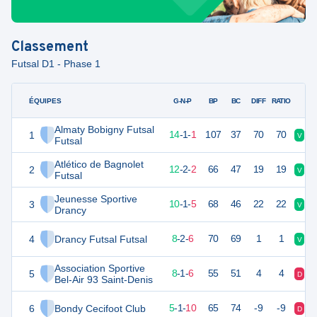
Classement
Futsal D1 - Phase 1
ÉQUIPES
PTS
JO
G-N-P
BP
BC
DIFF
RATIO
Almaty Bobigny Futsal
1
43
16
14
-
1
-
1
107
37
70
70
V
V
Futsal
Atlético de Bagnolet
2
38
16
12
-
2
-
2
66
47
19
19
V
V
Futsal
Jeunesse Sportive
3
31
16
10
-
1
-
5
68
46
22
22
V
V
Drancy
4
Drancy Futsal Futsal
26
16
8
-
2
-
6
70
69
1
1
V
D
Association Sportive
5
24
16
8
-
1
-
6
55
51
4
4
D
D
Bel-Air 93 Saint-Denis
6
Bondy Cecifoot Club
16
16
5
-
1
-
10
65
74
-9
-9
D
D