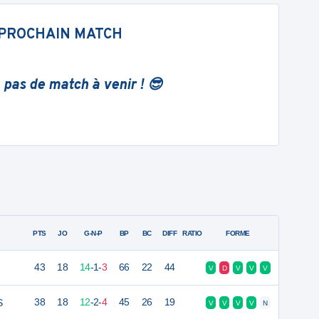
PROCHAIN MATCH
 pas de match à venir ! 😎
PTS
JO
G-N-P
BP
BC
DIFF
RATIO
FORME
43
18
14
-
1
-
3
66
22
44
V
D
V
V
V
S
38
18
12
-
2
-
4
45
26
19
V
V
V
V
N