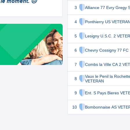
 le moment. 😔
3
Alliance 77 Evry Gregy 
4
Ponthierry US VETERA
5
Lesigny U.S.C. 2 VETE
6
Chevry Cossigny 77 FC
7
Combs la Ville CA 2 V
Vaux le Penil la Rochett
8
VETERAN
9
Ent. S Pays Bieres VE
10
Bombonnaise AS VETE