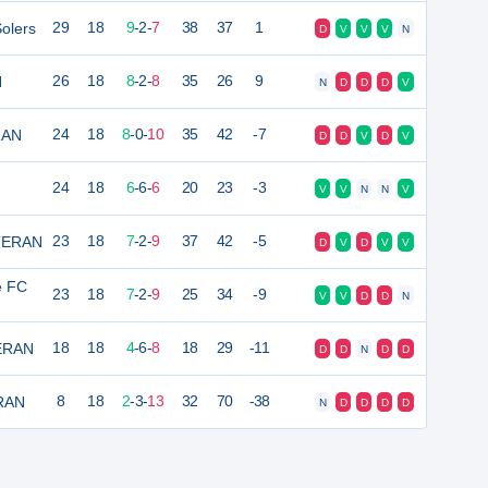
Solers
29
18
9
-
2
-
7
38
37
1
D
V
V
V
N
N
26
18
8
-
2
-
8
35
26
9
N
D
D
D
V
RAN
24
18
8
-
0
-
10
35
42
-7
D
D
V
D
V
24
18
6
-
6
-
6
20
23
-3
V
V
N
N
V
ETERAN
23
18
7
-
2
-
9
37
42
-5
D
V
D
V
V
e FC
23
18
7
-
2
-
9
25
34
-9
V
V
D
D
N
TERAN
18
18
4
-
6
-
8
18
29
-11
D
D
N
D
D
RAN
8
18
2
-
3
-
13
32
70
-38
N
D
D
D
D