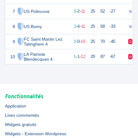
7
US Polincove
17
18
5
-
2
-
11
25
52
-27
N
V
8
US Bomy
9
18
2
-
4
-
11
25
58
-33
N
N
FC Saint Martin Lez
9
6
17
2
-
0
-
15
25
70
-45
D
D
Tatinghem 4
LA Patriote
10
1
17
1
-
1
-
12
20
87
-67
D
D
Blendecques 4
Fonctionnalités
Application
Lives commentés
Widgets gratuits
Widgets - Extension Wordpress