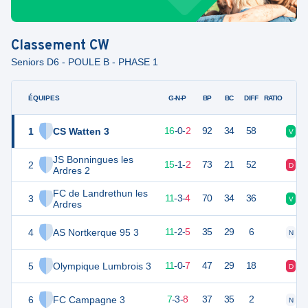
Classement
CW
Seniors D6 - POULE B - PHASE 1
ÉQUIPES
PTS
JO
G-N-P
BP
BC
DIFF
RATIO
1
CS Watten 3
48
18
16
-
0
-
2
92
34
58
V
V
JS Bonningues les
2
46
18
15
-
1
-
2
73
21
52
D
V
Ardres 2
FC de Landrethun les
3
36
18
11
-
3
-
4
70
34
36
V
N
Ardres
4
AS Nortkerque 95 3
35
18
11
-
2
-
5
35
29
6
N
D
5
Olympique Lumbrois 3
33
18
11
-
0
-
7
47
29
18
D
D
6
FC Campagne 3
23
18
7
-
3
-
8
37
35
2
N
D