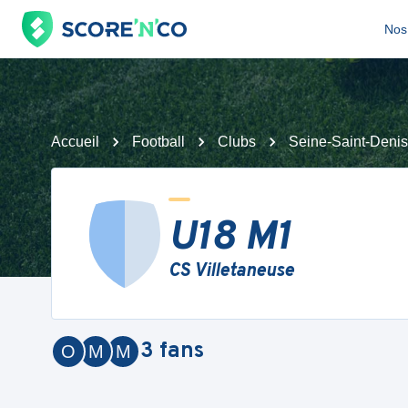
Nos 
Accueil
Football
Clubs
Seine-Saint-Denis
U18 M1
CS Villetaneuse
3
fans
O
M
M