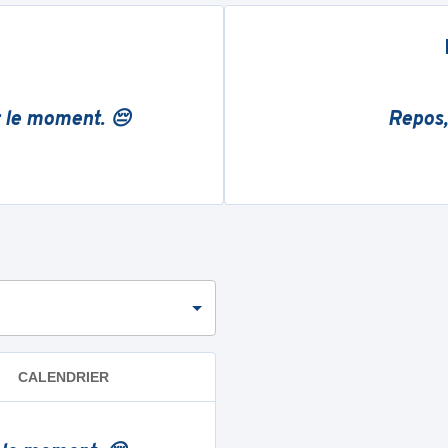
r le moment. 😔
Repos,
CALENDRIER