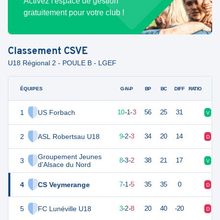
Activez l'espace de gestion
gratuitement pour votre club !
Classement
CSVE
U18 Régional 2 - POULE B - LGEF
ÉQUIPES
PTS
JO
G-N-P
BP
BC
DIFF
RATIO
1
US Forbach
31
14
10
-
1
-
3
56
25
31
V
V
2
ASL Robertsau U18
29
14
9
-
2
-
3
34
20
14
D
N
Groupement Jeunes
3
27
13
8
-
3
-
2
38
21
17
V
V
d'Alsace du Nord
4
CS Veymerange
21
14
7
-
1
-
5
35
35
0
D
V
5
FC Lunéville U18
10
14
3
-
2
-
8
20
40
-20
D
N