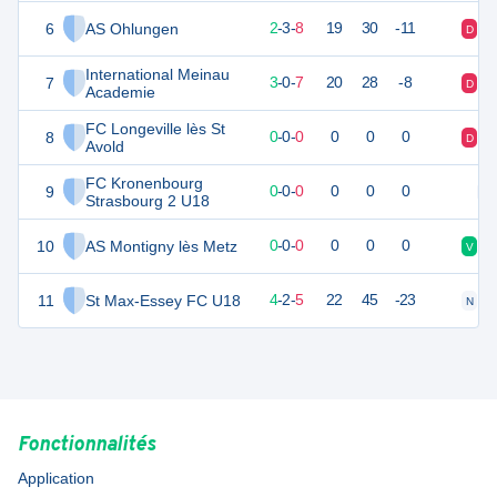
6
AS Ohlungen
9
13
2
-
3
-
8
19
30
-11
D
D
International Meinau
7
6
11
3
-
0
-
7
20
28
-8
D
D
Academie
FC Longeville lès St
8
0
0
0
-
0
-
0
0
0
0
D
D
Avold
FC Kronenbourg
9
0
0
0
-
0
-
0
0
0
0
N
Strasbourg 2 U18
10
AS Montigny lès Metz
0
0
0
-
0
-
0
0
0
0
V
D
11
St Max-Essey FC U18
12
13
4
-
2
-
5
22
45
-23
N
D
Fonctionnalités
Application