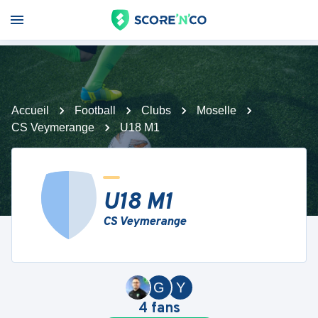
Accueil
Football
Clubs
Moselle
CS Veymerange
U18 M1
U18 M1
CS Veymerange
G
Y
4
fans