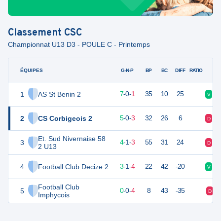
Classement
CSC
Championnat U13 D3 - POULE C - Printemps
ÉQUIPES
PTS
JO
G-N-P
BP
BC
DIFF
RATIO
1
AS St Benin 2
24
8
7
-
0
-
1
35
10
25
V
V
2
CS Corbigeois 2
18
8
5
-
0
-
3
32
26
6
D
D
Et. Sud Nivernaise 58
3
17
8
4
-
1
-
3
55
31
24
D
V
2 U13
4
Football Club Decize 2
12
8
3
-
1
-
4
22
42
-20
V
D
Football Club
5
-1
8
0
-
0
-
4
8
43
-35
D
Imphycois