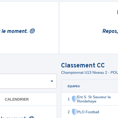
r le moment. 😔
Repos,
Classement
CC
Championnat U13 Niveau 2 - PO
ÉQUIPES
Ent.S. St Sauveur la
1
CALENDRIER
Rondehaye
2
PLO Football