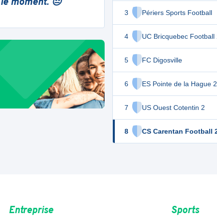
 le moment. 😔
3
Périers Sports Football
4
UC Bricquebec Football
5
FC Digosville
6
ES Pointe de la Hague 2
7
US Ouest Cotentin 2
8
CS Carentan Football 
Entreprise
Sports