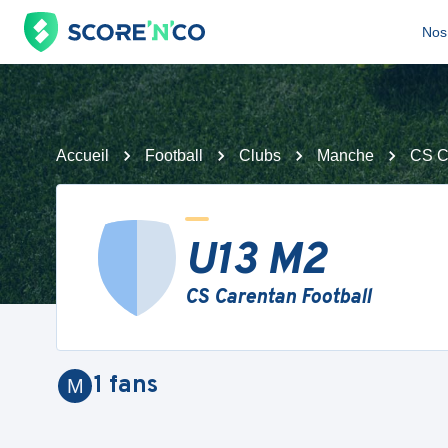
Nos 
Accueil
Football
Clubs
Manche
CS C
U13 M2
CS Carentan Football
1
fans
M