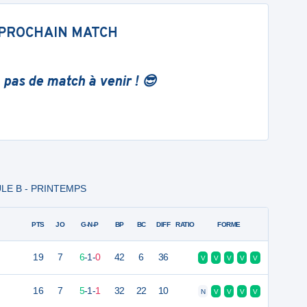
PROCHAIN MATCH
 pas de match à venir ! 😎
ULE B - PRINTEMPS
PTS
JO
G-N-P
BP
BC
DIFF
RATIO
FORME
19
7
6
-
1
-
0
42
6
36
V
V
V
V
V
16
7
5
-
1
-
1
32
22
10
N
V
V
V
V