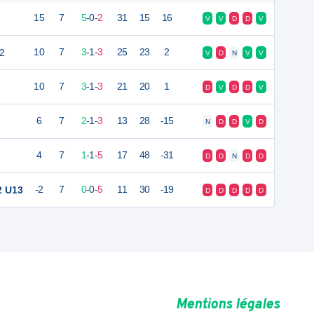
15
7
5
-
0
-
2
31
15
16
V
V
D
D
V
 2
10
7
3
-
1
-
3
25
23
2
V
D
N
V
V
10
7
3
-
1
-
3
21
20
1
D
V
D
D
V
6
7
2
-
1
-
3
13
28
-15
N
D
D
V
D
4
7
1
-
1
-
5
17
48
-31
D
D
N
D
D
2 U13
-2
7
0
-
0
-
5
11
30
-19
D
D
D
D
D
Mentions légales