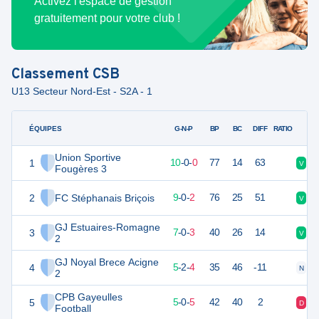
Activez l'espace de gestion
gratuitement pour votre club !
Classement
CSB
U13 Secteur Nord-Est - S2A - 1
ÉQUIPES
PTS
JO
G-N-P
BP
BC
DIFF
RATIO
Union Sportive
1
30
10
10
-
0
-
0
77
14
63
V
V
Fougères 3
2
FC Stéphanais Briçois
27
11
9
-
0
-
2
76
25
51
V
V
GJ Estuaires-Romagne
3
21
10
7
-
0
-
3
40
26
14
V
V
2
GJ Noyal Brece Acigne
4
17
11
5
-
2
-
4
35
46
-11
N
D
2
CPB Gayeulles
5
15
10
5
-
0
-
5
42
40
2
D
V
Football