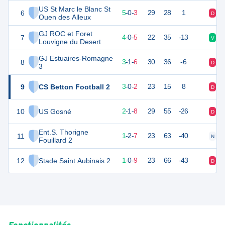
US St Marc le Blanc St
6
15
8
5
-
0
-
3
29
28
1
D
D
Ouen des Alleux
GJ ROC et Foret
7
11
10
4
-
0
-
5
22
35
-13
V
V
Louvigne du Desert
GJ Estuaires-Romagne
8
10
10
3
-
1
-
6
30
36
-6
D
V
3
9
CS Betton Football 2
9
5
3
-
0
-
2
23
15
8
D
V
10
US Gosné
7
11
2
-
1
-
8
29
55
-26
D
D
Ent.S. Thorigne
11
5
10
1
-
2
-
7
23
63
-40
N
D
Fouillard 2
12
Stade Saint Aubinais 2
3
10
1
-
0
-
9
23
66
-43
D
D