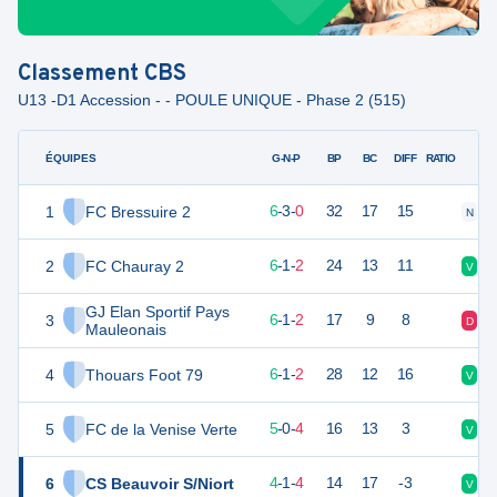
Classement
CBS
U13 -D1 Accession - - POULE UNIQUE - Phase 2 (515)
ÉQUIPES
PTS
JO
G-N-P
BP
BC
DIFF
RATIO
1
FC Bressuire 2
21
9
6
-
3
-
0
32
17
15
N
V
2
FC Chauray 2
19
9
6
-
1
-
2
24
13
11
V
V
GJ Elan Sportif Pays
3
19
9
6
-
1
-
2
17
9
8
D
V
Mauleonais
4
Thouars Foot 79
19
9
6
-
1
-
2
28
12
16
V
V
5
FC de la Venise Verte
15
9
5
-
0
-
4
16
13
3
V
D
6
CS Beauvoir S/Niort
13
9
4
-
1
-
4
14
17
-3
V
D