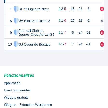
7
OL St Liguaire Niort
8
9
2
-
2
-
5
16
22
-6
D
D
8
UA Niort St Florent 2
7
9
2
-
1
-
6
20
22
-2
N
D
Football Club de
9
4
9
1
-
1
-
7
6
27
-21
D
N
Jeunes Oree Autize GJ
10
GJ Coeur de Bocage
4
9
1
-
1
-
7
7
28
-21
D
D
Fonctionnalités
Application
Lives commentés
Widgets gratuits
Widgets - Extension Wordpress