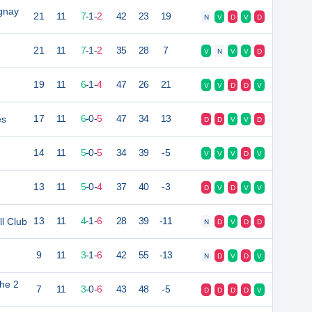
ignay
21
11
7
-
1
-
2
42
23
19
N
V
D
V
D
21
11
7
-
1
-
2
35
28
7
V
N
V
V
D
19
11
6
-
1
-
4
47
26
21
V
V
D
D
V
es
17
11
6
-
0
-
5
47
34
13
D
D
V
V
D
14
11
5
-
0
-
5
34
39
-5
V
V
V
D
V
13
11
5
-
0
-
4
37
40
-3
D
V
D
V
V
ll Club
13
11
4
-
1
-
6
28
39
-11
N
D
V
D
D
9
11
3
-
1
-
6
42
55
-13
N
D
V
D
V
che 2
7
11
3
-
0
-
6
43
48
-5
D
D
D
D
V