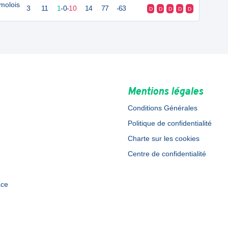
imolois
3
11
1
-
0
-
10
14
77
-63
D
D
D
D
D
Mentions légales
Conditions Générales
Politique de confidentialité
Charte sur les cookies
Centre de confidentialité
ace