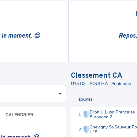
r le moment. 😔
Repos,
Classement
CA
U15 D3 - POULE A - Printemps
ÉQUIPES
Dijon U.Luso Francaise
1
CALENDRIER
Europeen 2
Chevigny St-Sauveur Foo
2
U15