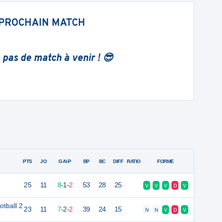
PROCHAIN MATCH
 pas de match à venir ! 😎
PTS
JO
G-N-P
BP
BC
DIFF
RATIO
FORME
25
11
8
-
1
-
2
53
28
25
V
V
V
D
V
tball 2
23
11
7
-
2
-
2
39
24
15
N
N
V
D
V