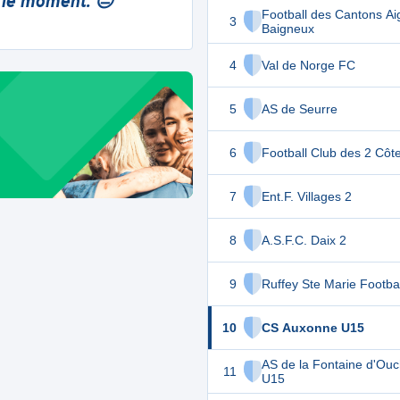
 le moment. 😔
Football des Cantons A
3
Baigneux
4
Val de Norge FC
5
AS de Seurre
6
Football Club des 2 Côt
7
Ent.F. Villages 2
8
A.S.F.C. Daix 2
9
Ruffey Ste Marie Footba
10
CS Auxonne U15
AS de la Fontaine d'Ou
11
U15