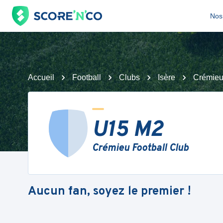
Nos 
Accueil
Football
Clubs
Isère
Crémieu
U15 M2
Crémieu Football Club
Aucun fan, soyez le premier !