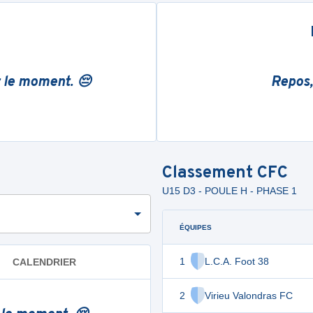
r le moment. 😔
Repos,
Classement
CFC
U15 D3 - POULE H - PHASE 1
ÉQUIPES
1
L.C.A. Foot 38
CALENDRIER
2
Virieu Valondras FC