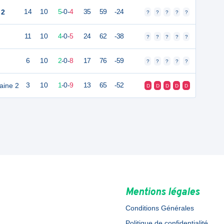
 2
14
10
5
-
0
-
4
35
59
-24
?
?
?
?
?
11
10
4
-
0
-
5
24
62
-38
?
?
?
?
?
6
10
2
-
0
-
8
17
76
-59
?
?
?
?
?
aine 2
3
10
1
-
0
-
9
13
65
-52
D
D
D
D
D
Mentions légales
Conditions Générales
Politique de confidentialité