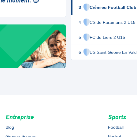
 le moment. 😔
3
Crémieu Football Club
4
CS de Faramans 2 U15
5
FC du Liers 2 U15
6
US Saint Geoire En Vald
Entreprise
Sports
Blog
Football
Groupe Scorers
Basket