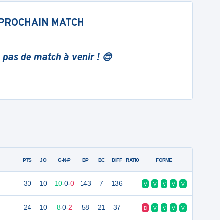
PROCHAIN MATCH
 pas de match à venir ! 😎
PTS
JO
G-N-P
BP
BC
DIFF
RATIO
FORME
30
10
10
-
0
-
0
143
7
136
V
V
V
V
V
24
10
8
-
0
-
2
58
21
37
D
V
V
V
V