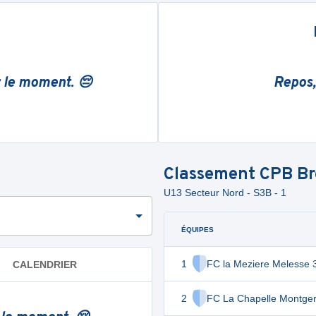
r le moment. 😔
Repos,
Classement
CPB Br
U13 Secteur Nord - S3B - 1
ÉQUIPES
1
FC la Meziere Melesse 
CALENDRIER
2
FC La Chapelle Montge