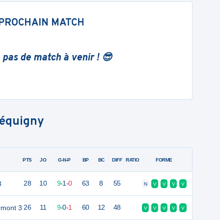
PROCHAIN MATCH
 pas de match à venir ! 😎
équigny
PTS
JO
G-N-P
BP
BC
DIFF
RATIO
FORME
3
28
10
9
-
1
-
0
63
8
55
N
V
V
V
V
rmont 3
26
11
9
-
0
-
1
60
12
48
V
V
V
V
V