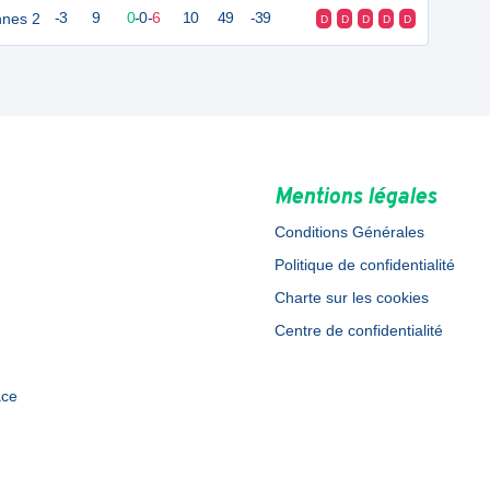
nnes 2
-3
9
0
-
0
-
6
10
49
-39
D
D
D
D
D
Mentions légales
Conditions Générales
Politique de confidentialité
Charte sur les cookies
Centre de confidentialité
ace