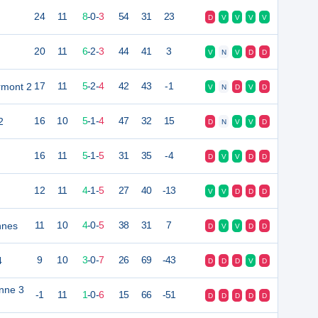
24
11
8
-
0
-
3
54
31
23
D
V
V
V
V
20
11
6
-
2
-
3
44
41
3
V
N
V
D
D
rmont 2
17
11
5
-
2
-
4
42
43
-1
V
N
D
V
D
2
16
10
5
-
1
-
4
47
32
15
D
N
V
V
D
16
11
5
-
1
-
5
31
35
-4
D
V
V
D
D
12
11
4
-
1
-
5
27
40
-13
V
V
D
D
D
nnes
11
10
4
-
0
-
5
38
31
7
D
V
V
D
D
4
9
10
3
-
0
-
7
26
69
-43
D
D
D
V
D
enne 3
-1
11
1
-
0
-
6
15
66
-51
D
D
D
D
D