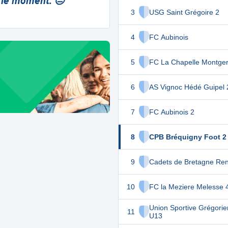
 le moment. 😔
3
USG Saint Grégoire 2
4
FC Aubinois
5
FC La Chapelle Montge
6
AS Vignoc Hédé Guipel 
7
FC Aubinois 2
8
CPB Bréquigny Foot 2
9
Cadets de Bretagne Re
10
FC la Meziere Melesse 
Union Sportive Grégori
11
U13