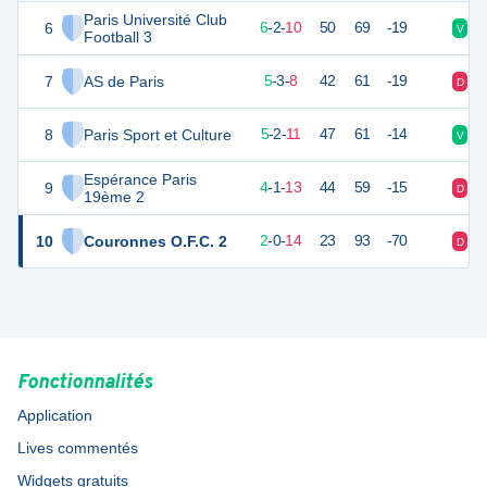
Paris Université Club
6
20
18
6
-
2
-
10
50
69
-19
V
D
Football 3
7
AS de Paris
18
17
5
-
3
-
8
42
61
-19
D
N
8
Paris Sport et Culture
16
18
5
-
2
-
11
47
61
-14
V
V
Espérance Paris
9
13
18
4
-
1
-
13
44
59
-15
D
V
19ème 2
10
Couronnes O.F.C. 2
4
17
2
-
0
-
14
23
93
-70
D
D
Fonctionnalités
Application
Lives commentés
Widgets gratuits