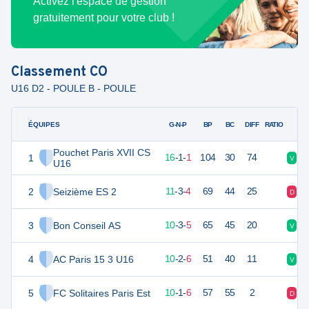
Activez l'espace de gestion
gratuitement pour votre club !
Classement
CO
U16 D2 - POULE B - POULE
ÉQUIPES
PTS
JO
G-N-P
BP
BC
DIFF
RATIO
Pouchet Paris XVII CS
1
49
18
16
-
1
-
1
104
30
74
V
D
U16
2
Seizième ES 2
36
18
11
-
3
-
4
69
44
25
D
V
3
Bon Conseil AS
33
18
10
-
3
-
5
65
45
20
V
D
4
AC Paris 15 3 U16
32
18
10
-
2
-
6
51
40
11
V
V
5
FC Solitaires Paris Est
30
18
10
-
1
-
6
57
55
2
D
D