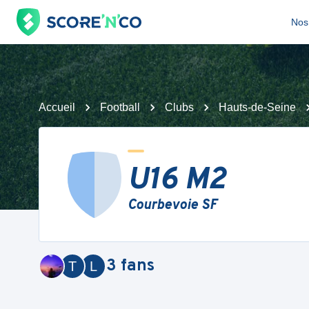
Nos 
Accueil
Football
Clubs
Hauts-de-Seine
U16 M2
Courbevoie SF
3
fans
T
L