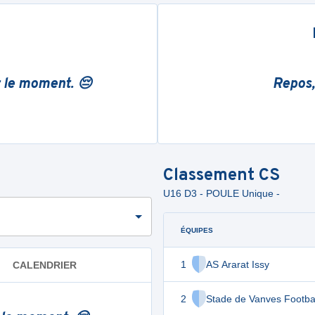
r le moment. 😔
Repos,
Classement
CS
U16 D3 - POULE Unique -
ÉQUIPES
1
AS Ararat Issy
CALENDRIER
2
Stade de Vanves Footba