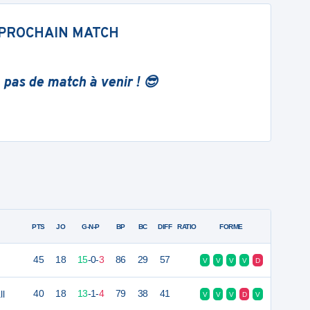
PROCHAIN MATCH
 pas de match à venir ! 😎
PTS
JO
G-N-P
BP
BC
DIFF
RATIO
FORME
45
18
15
-
0
-
3
86
29
57
V
V
V
V
D
ll
40
18
13
-
1
-
4
79
38
41
V
V
V
D
V