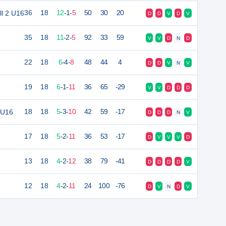
l 2 U16
36
18
12
-
1
-
5
50
30
20
D
D
V
D
V
35
18
11
-
2
-
5
92
33
59
V
V
D
N
D
22
18
6
-
4
-
8
48
44
4
D
D
V
N
V
19
18
6
-
1
-
11
36
65
-29
V
V
D
D
D
 U16
18
18
5
-
3
-
10
42
59
-17
D
D
D
N
V
17
18
5
-
2
-
11
36
53
-17
D
V
V
V
D
13
18
4
-
2
-
12
38
79
-41
D
D
D
D
V
12
18
4
-
2
-
11
24
100
-76
D
V
N
D
V