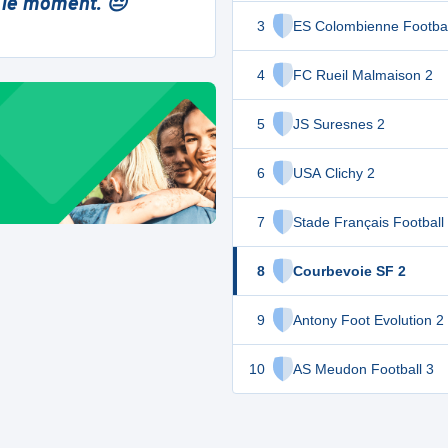
 le moment. 😔
3
ES Colombienne Footbal
4
FC Rueil Malmaison 2
5
JS Suresnes 2
6
USA Clichy 2
7
Stade Français Football
8
Courbevoie SF 2
9
Antony Foot Evolution 2
10
AS Meudon Football 3