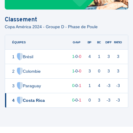
Classement
Copa América 2024 - Groupe D - Phase de Poule
ÉQUIPES
PTS
JO
G-N-P
BP
BC
DIFF
RATIO
1
Brésil
3
1
1
-
0
-
0
4
1
3
3
2
Colombie
3
1
1
-
0
-
0
3
0
3
3
3
Paraguay
0
1
0
-
0
-
1
1
4
-3
-3
4
Costa Rica
0
1
0
-
0
-
1
0
3
-3
-3