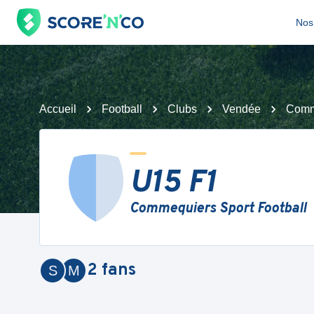
Nos 
Accueil
Football
Clubs
Vendée
Comme
U15 F1
Commequiers Sport Football
2
fans
S
M