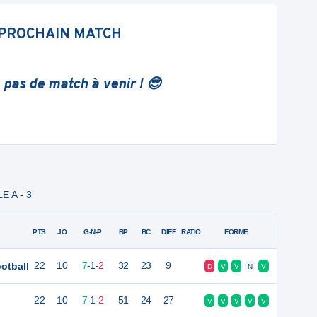
PROCHAIN MATCH
 pas de match à venir ! 😎
E A - 3
PTS
JO
G-N-P
BP
BC
DIFF
RATIO
FORME
otball
22
10
7
-
1
-
2
32
23
9
D
V
V
N
V
22
10
7
-
1
-
2
51
24
27
V
V
V
V
V