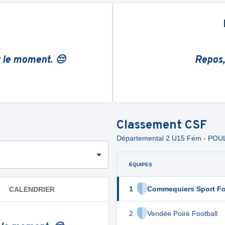
r le moment. 😔
Repos,
Classement
CSF
Départemental 2 U15 Fém - POUL
ÉQUIPES
1
Commequiers Sport Fo
CALENDRIER
2
Vendée Poiré Football