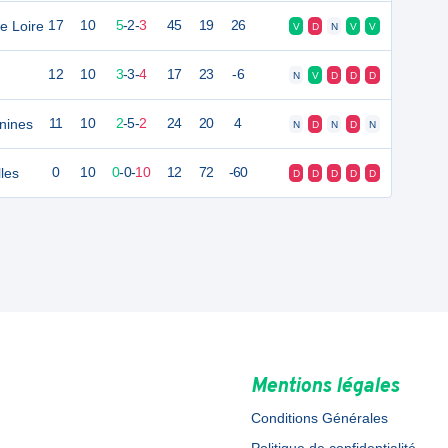
e Loire
17
10
5
-
2
-
3
45
19
26
V
D
N
V
V
12
10
3
-
3
-
4
17
23
-6
N
V
D
D
D
nines
11
10
2
-
5
-
2
24
20
4
N
D
N
D
N
lles
0
10
0
-
0
-
10
12
72
-60
D
D
D
D
D
Mentions légales
Conditions Générales