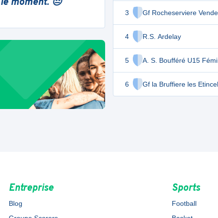
 le moment. 😔
3
Gf Rocheserviere Vende
4
R.S. Ardelay
5
A. S. Boufféré U15 Fémi
6
Gf la Bruffiere les Etince
Entreprise
Sports
Blog
Football