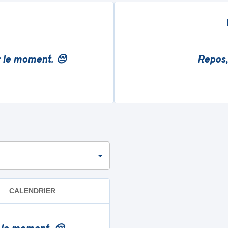
r le moment. 😔
Repos,
CALENDRIER