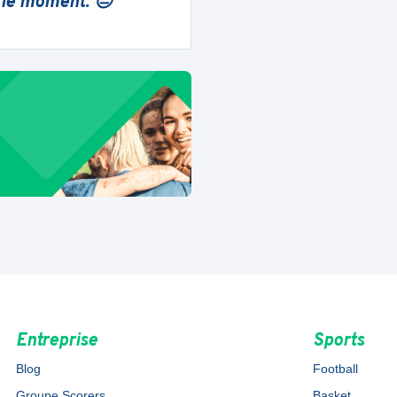
 le moment. 😔
Entreprise
Sports
Blog
Football
Groupe Scorers
Basket