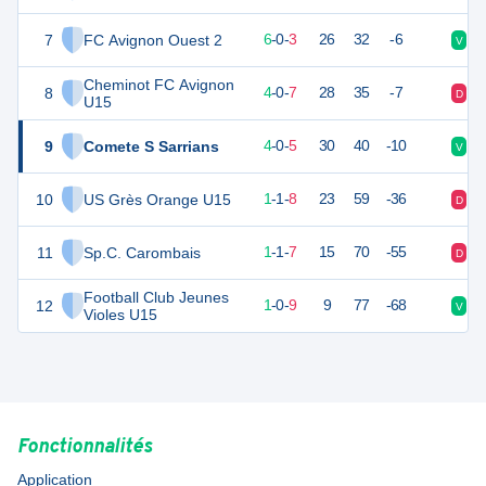
7
FC Avignon Ouest 2
16
11
6
-
0
-
3
26
32
-6
V
D
Cheminot FC Avignon
8
12
11
4
-
0
-
7
28
35
-7
D
V
U15
9
Comete S Sarrians
10
11
4
-
0
-
5
30
40
-10
V
D
10
US Grès Orange U15
4
10
1
-
1
-
8
23
59
-36
D
D
11
Sp.C. Carombais
3
10
1
-
1
-
7
15
70
-55
D
D
Football Club Jeunes
12
2
11
1
-
0
-
9
9
77
-68
V
D
Violes U15
Fonctionnalités
Application