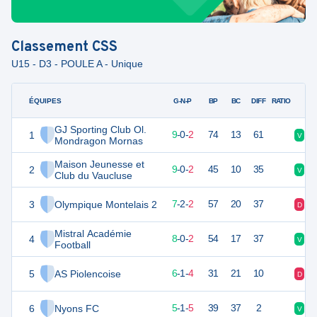
Classement
CSS
U15 - D3 - POULE A - Unique
ÉQUIPES
PTS
JO
G-N-P
BP
BC
DIFF
RATIO
GJ Sporting Club Ol.
1
27
11
9
-
0
-
2
74
13
61
V
V
Mondragon Mornas
Maison Jeunesse et
2
27
11
9
-
0
-
2
45
10
35
V
V
Club du Vaucluse
3
Olympique Montelais 2
23
11
7
-
2
-
2
57
20
37
D
D
Mistral Académie
4
23
11
8
-
0
-
2
54
17
37
V
V
Football
5
AS Piolencoise
19
11
6
-
1
-
4
31
21
10
D
D
6
Nyons FC
16
11
5
-
1
-
5
39
37
2
V
D