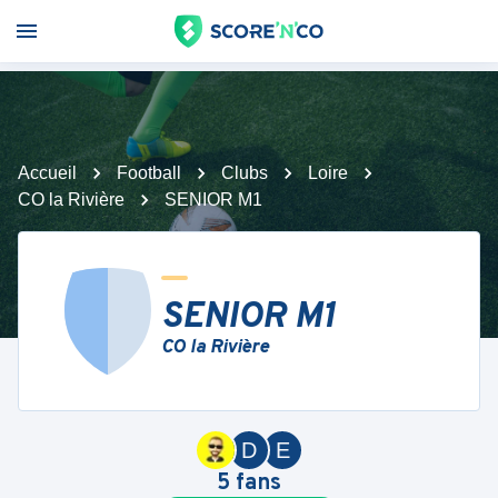
Accueil
Football
Clubs
Loire
CO la Rivière
SENIOR M1
SENIOR M1
CO la Rivière
D
E
5
fans