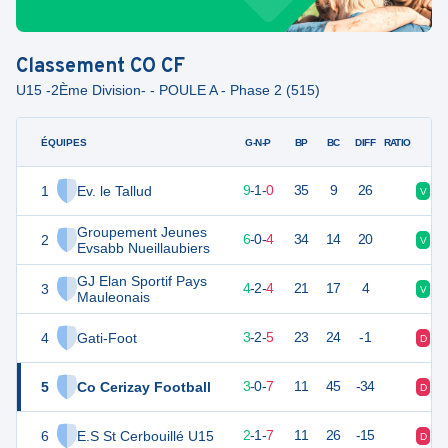
Classement
CO CF
U15 -2Ème Division- - POULE A - Phase 2 (515)
ÉQUIPES
PTS
JO
G-N-P
BP
BC
DIFF
RATIO
1
Ev. le Tallud
28
10
9
-
1
-
0
35
9
26
V
N
Groupement Jeunes
2
18
10
6
-
0
-
4
34
14
20
V
V
Evsabb Nueillaubiers
GJ Elan Sportif Pays
3
14
10
4
-
2
-
4
21
17
4
V
V
Mauleonais
4
Gati-Foot
11
10
3
-
2
-
5
23
24
-1
D
N
5
Co Cerizay Football
9
10
3
-
0
-
7
11
45
-34
D
D
6
E.S St Cerbouillé U15
7
10
2
-
1
-
7
11
26
-15
D
D