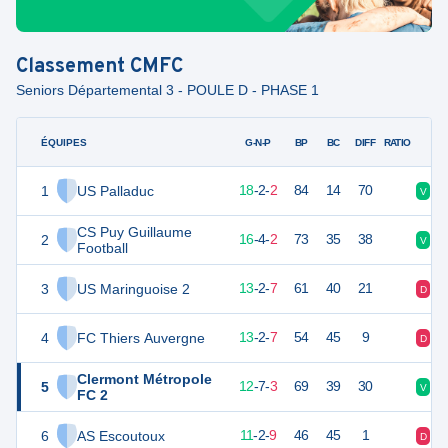
Classement
CMFC
Seniors Départemental 3 - POULE D - PHASE 1
ÉQUIPES
PTS
JO
G-N-P
BP
BC
DIFF
RATIO
1
US Palladuc
56
22
18
-
2
-
2
84
14
70
V
D
CS Puy Guillaume
2
52
22
16
-
4
-
2
73
35
38
V
V
Football
3
US Maringuoise 2
41
22
13
-
2
-
7
61
40
21
D
V
4
FC Thiers Auvergne
41
22
13
-
2
-
7
54
45
9
D
D
Clermont Métropole
5
40
22
12
-
7
-
3
69
39
30
V
N
FC 2
6
AS Escoutoux
35
22
11
-
2
-
9
46
45
1
D
N