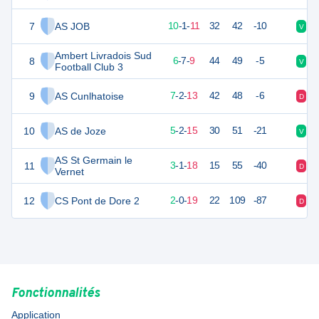
7
AS JOB
31
22
10
-
1
-
11
32
42
-10
V
V
Ambert Livradois Sud
8
25
22
6
-
7
-
9
44
49
-5
V
N
Football Club 3
9
AS Cunlhatoise
23
22
7
-
2
-
13
42
48
-6
D
V
10
AS de Joze
17
22
5
-
2
-
15
30
51
-21
V
N
AS St Germain le
11
10
22
3
-
1
-
18
15
55
-40
D
D
Vernet
12
CS Pont de Dore 2
2
22
2
-
0
-
19
22
109
-87
D
D
Fonctionnalités
Application