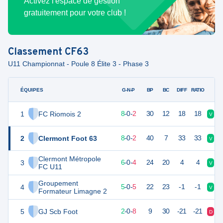
Activez l'espace de gestion
gratuitement pour votre club !
Classement
CF63
U11 Championnat - Poule 8 Élite 3 - Phase 3
ÉQUIPES
PTS
JO
G-N-P
BP
BC
DIFF
RATIO
1
FC Riomois 2
24
10
8
-
0
-
2
30
12
18
18
V
V
2
Clermont Foot 63
24
10
8
-
0
-
2
40
7
33
33
V
D
Clermont Métropole
3
18
10
6
-
0
-
4
24
20
4
4
V
V
FC U11
Groupement
4
15
10
5
-
0
-
5
22
23
-1
-1
V
D
Formateur Limagne 2
5
GJ Scb Foot
6
10
2
-
0
-
8
9
30
-21
-21
D
V