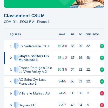
Classement
CSUM
CDM D1 - POULE A - Phase 1
ÉQUIPES
PTS
JO
G-N-P
BP
BC
DIFF
RATIO
1
ES Sartrouville 78 3
48
18
15
-
3
-
0
58
26
32
V
V
Clayes Ss/Bois US
2
46
18
15
-
1
-
2
67
19
48
V
V
Municipal 3
Franco Portugais Joie
3
33
18
10
-
3
-
5
34
22
12
V
D
de Vivre Velizy A 2
AC Saint Cyr Luso
4
31
18
9
-
4
-
5
55
33
22
V
D
Francaise 2
5
Villiers le Mahieu AS
27
18
7
-
6
-
5
39
36
3
D
V
6
Beynes FC
23
18
7
-
3
-
7
43
34
9
D
D