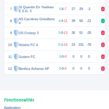
St Quentin En Yvelines
7
21
18
5
-
6
-
7
27
29
-2
D
V
E.S.G. 3
AS Carrières Grésillons
8
15
18
4
-
3
-
11
39
60
-21
V
D
4
9
US Croissy 3
6
18
3
-
0
-
13
26
51
-25
D
D
10
Voisins FC 4
0
18
0
-
1
-
16
23
101
-78
D
D
11
Juziers FC
0
0
0
-
0
-
0
0
0
0
D
D
12
Benfica Acheres AP
0
0
0
-
0
-
0
0
0
0
D
D
Fonctionnalités
Application