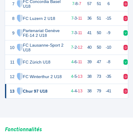
FC Concordia Basel
7
29
22
7
-
8
-
7
57
51
6
D
V
U18
8
FC Luzern 2 U18
24
21
7
-
3
-
11
36
51
-15
D
D
Partenariat Genève
9
24
21
7
-
3
-
11
41
50
-9
V
D
FE-14 2 U18
FC Lausanne-Sport 2
10
23
21
7
-
2
-
12
40
50
-10
D
D
U18
11
FC Zürich U18
18
21
4
-
6
-
11
39
47
-8
V
D
12
FC Winterthur 2 U18
17
22
4
-
5
-
13
38
73
-35
D
V
13
Chur 97 U18
16
21
4
-
4
-
13
38
79
-41
D
D
Fonctionnalités