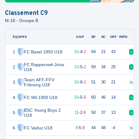
Classement
C9
M-18 - Groupe B
ÉQUIPES
PTS
JO
G-N-P
BP
BC
DIFF
RATIO
1
FC Basel 1893 U18
49
21
15
-
4
-
2
64
21
43
V
V
FC Rapperswil-Jona
2
44
20
13
-
5
-
2
59
34
25
V
V
U18
Team AFF-FFV
3
38
20
10
-
8
-
2
51
30
21
N
V
Fribourg U18
4
FC Wil 1900 U18
35
21
10
-
5
-
6
60
46
14
V
D
BSC Young Boys 2
5
35
22
11
-
2
-
9
50
37
13
V
D
U18
6
FC Vaduz U18
29
21
8
-
5
-
8
44
48
-4
N
V