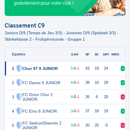
gratuitement pour votre club !
Classement
C9
Juniors D/9 (Temps de Jeu 3/3) - Junioren D/9 (Spielzeit 3/3) -
Stärkeklasse 2 - Frühjahrsrunde - Gruppe 1
ÉQUIPES
PTS
JO
G-N-P
BP
BC
DIFF
RATIO
1
Chur 97 9 JUNIOR
15
6
5
-
0
-
1
43
19
24
V
V
2
FC Davos 5 JUNIOR
12
5
4
-
0
-
1
39
10
29
V
V
FC Orion Chur 2
3
12
5
4
-
0
-
1
26
6
20
D
V
JUNIOR
4
FC Ems 8 JUNIOR
9
6
3
-
0
-
3
37
18
19
V
D
FC Sedrun/Disentis 2
5
9
6
3
-
0
-
3
20
25
-5
D
V
JUNIOR