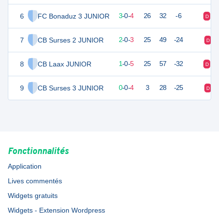
6
FC Bonaduz 3 JUNIOR
9
7
3
-
0
-
4
26
32
-6
D
D
7
CB Surses 2 JUNIOR
6
5
2
-
0
-
3
25
49
-24
D
8
CB Laax JUNIOR
3
6
1
-
0
-
5
25
57
-32
D
D
9
CB Surses 3 JUNIOR
0
4
0
-
0
-
4
3
28
-25
D
Fonctionnalités
Application
Lives commentés
Widgets gratuits
Widgets - Extension Wordpress