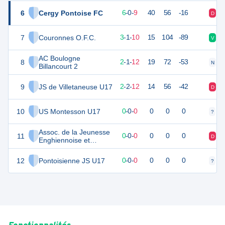
6
Cergy Pontoise FC
17
16
6
-
0
-
9
40
56
-16
D
D
7
Couronnes O.F.C.
8
15
3
-
1
-
10
15
104
-89
V
D
AC Boulogne
8
3
16
2
-
1
-
12
19
72
-53
N
D
Billancourt 2
9
JS de Villetaneuse U17
-6
16
2
-
2
-
12
14
56
-42
D
D
10
US Montesson U17
0
0
0
-
0
-
0
0
0
0
?
?
Assoc. de la Jeunesse
11
0
0
0
-
0
-
0
0
0
0
D
D
Enghiennoise et
Deuilloise U17
12
Pontoisienne JS U17
0
0
0
-
0
-
0
0
0
0
?
?