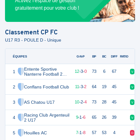
Activez l'espace de gestion
gratuitement pour votre club !
Classement
CP FC
U17 R3 - POULE D - Unique
ÉQUIPES
PTS
JO
G-N-P
BP
BC
DIFF
RATIO
Entente Sportive
1
39
15
12
-
3
-
0
73
6
67
V
N
Nanterre Football 2
U17
2
Conflans Football Club
36
16
11
-
3
-
2
64
19
45
V
V
3
AS Chatou U17
31
16
10
-
2
-
4
73
28
45
V
V
Racing Club Argenteuil
4
26
16
9
-
1
-
6
65
26
39
V
D
2 U17
5
Houilles AC
19
16
7
-
1
-
8
57
53
4
D
D