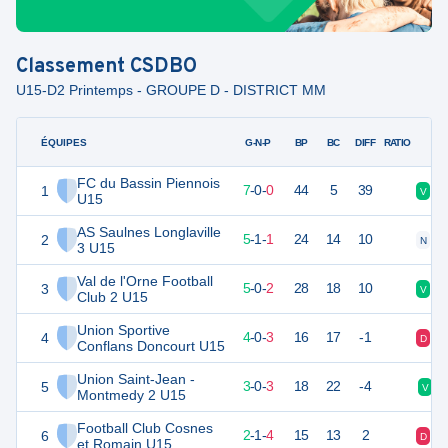
Classement
CSDBO
U15-D2 Printemps - GROUPE D - DISTRICT MM
ÉQUIPES
PTS
JO
G-N-P
BP
BC
DIFF
RATIO
FC du Bassin Piennois
1
21
7
7
-
0
-
0
44
5
39
V
V
U15
AS Saulnes Longlaville
2
16
7
5
-
1
-
1
24
14
10
N
V
3 U15
Val de l'Orne Football
3
15
7
5
-
0
-
2
28
18
10
V
V
Club 2 U15
Union Sportive
4
12
7
4
-
0
-
3
16
17
-1
D
D
Conflans Doncourt U15
Union Saint-Jean -
5
8
7
3
-
0
-
3
18
22
-4
V
Montmedy 2 U15
Football Club Cosnes
6
7
7
2
-
1
-
4
15
13
2
D
N
et Romain U15