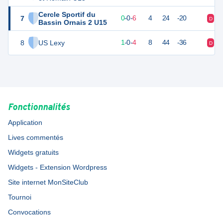
Cercle Sportif du
7
-1
7
0
-
0
-
6
4
24
-20
D
D
Bassin Ornais 2 U15
8
US Lexy
0
7
1
-
0
-
4
8
44
-36
D
D
Fonctionnalités
Application
Lives commentés
Widgets gratuits
Widgets - Extension Wordpress
Site internet MonSiteClub
Tournoi
Convocations