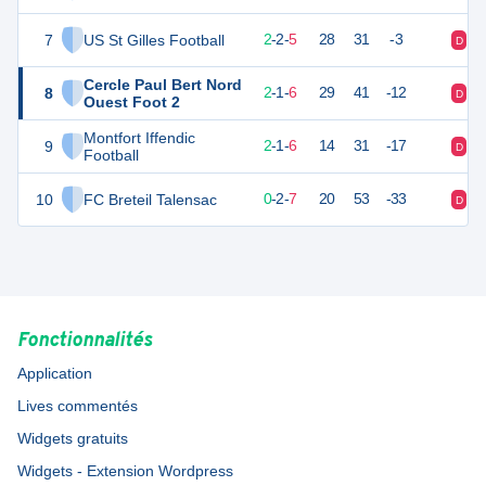
7
US St Gilles Football
8
9
2
-
2
-
5
28
31
-3
D
V
Cercle Paul Bert Nord
8
7
9
2
-
1
-
6
29
41
-12
D
D
Ouest Foot 2
Montfort Iffendic
9
7
9
2
-
1
-
6
14
31
-17
D
D
Football
10
FC Breteil Talensac
2
9
0
-
2
-
7
20
53
-33
D
D
Fonctionnalités
Application
Lives commentés
Widgets gratuits
Widgets - Extension Wordpress