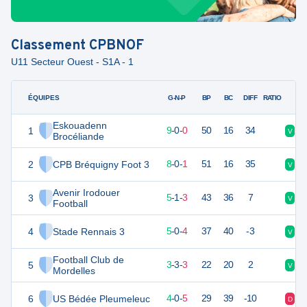
Classement
CPBNOF
U11 Secteur Ouest - S1A - 1
ÉQUIPES
PTS
JO
G-N-P
BP
BC
DIFF
RATIO
Eskouadenn
1
27
9
9
-
0
-
0
50
16
34
V
V
Brocéliande
2
CPB Bréquigny Foot 3
24
9
8
-
0
-
1
51
16
35
V
V
Avenir Irodouer
3
16
9
5
-
1
-
3
43
36
7
V
V
Football
4
Stade Rennais 3
15
9
5
-
0
-
4
37
40
-3
V
D
Football Club de
5
12
9
3
-
3
-
3
22
20
2
V
V
Mordelles
6
US Bédée Pleumeleuc
12
9
4
-
0
-
5
29
39
-10
D
D