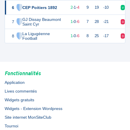
6
CEP Poitiers 1892
7
7
2
-
1
-
4
9
19
-10
V
D
GJ Dissay Beaumont
7
3
7
1
-
0
-
6
7
28
-21
D
D
Saint Cyr
La Ligugéenne
8
3
7
1
-
0
-
6
8
25
-17
D
D
Football
Fonctionnalités
Application
Lives commentés
Widgets gratuits
Widgets - Extension Wordpress
Site internet MonSiteClub
Tournoi