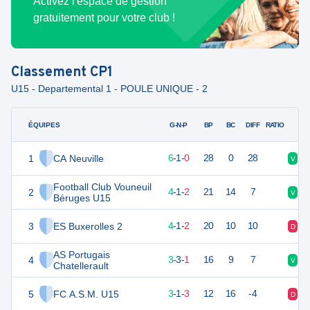
Activez l'espace de gestion
gratuitement pour votre club !
Classement
CP1
U15 - Departemental 1 - POULE UNIQUE - 2
ÉQUIPES
PTS
JO
G-N-P
BP
BC
DIFF
RATIO
1
CA Neuville
19
7
6
-
1
-
0
28
0
28
V
V
Football Club Vouneuil
2
13
7
4
-
1
-
2
21
14
7
V
V
Béruges U15
3
ES Buxerolles 2
13
7
4
-
1
-
2
20
10
10
D
V
AS Portugais
4
12
7
3
-
3
-
1
16
9
7
V
V
Chatellerault
5
FC A.S.M. U15
10
7
3
-
1
-
3
12
16
-4
D
D