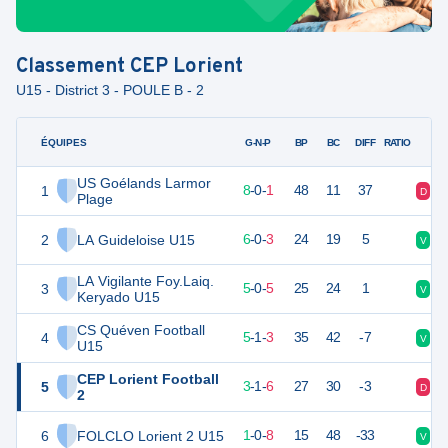
Classement
CEP Lorient
U15 - District 3 - POULE B - 2
ÉQUIPES
PTS
JO
G-N-P
BP
BC
DIFF
RATIO
US Goélands Larmor
1
24
9
8
-
0
-
1
48
11
37
D
V
Plage
2
LA Guideloise U15
16
10
6
-
0
-
3
24
19
5
V
D
LA Vigilante Foy.Laiq.
3
15
10
5
-
0
-
5
25
24
1
V
D
Keryado U15
CS Quéven Football
4
15
10
5
-
1
-
3
35
42
-7
V
D
U15
CEP Lorient Football
5
10
10
3
-
1
-
6
27
30
-3
D
D
2
6
FOLCLO Lorient 2 U15
3
9
1
-
0
-
8
15
48
-33
V
D