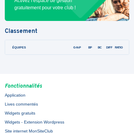
Activez l'espace de gestion
gratuitement pour votre club !
Classement
ÉQUIPES
PTS
JO
G-N-P
BP
BC
DIFF
RATIO
Fonctionnalités
Application
Lives commentés
Widgets gratuits
Widgets - Extension Wordpress
Site internet MonSiteClub