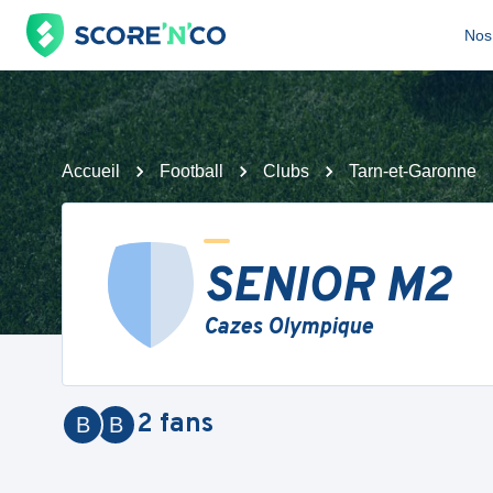
Nos 
Accueil
Football
Clubs
Tarn-et-Garonne
SENIOR M2
Cazes Olympique
2
fans
B
B