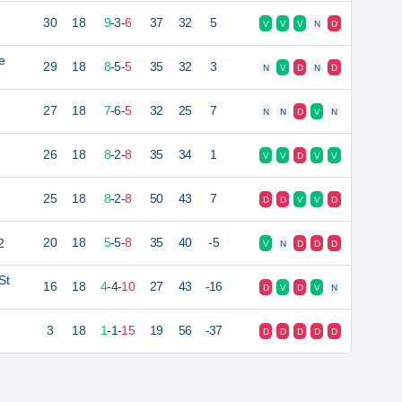
30
18
9
-
3
-
6
37
32
5
V
V
V
N
D
e
29
18
8
-
5
-
5
35
32
3
N
V
D
N
D
27
18
7
-
6
-
5
32
25
7
N
N
D
V
N
26
18
8
-
2
-
8
35
34
1
V
V
D
V
V
25
18
8
-
2
-
8
50
43
7
D
D
V
V
D
2
20
18
5
-
5
-
8
35
40
-5
V
N
D
D
D
St
16
18
4
-
4
-
10
27
43
-16
D
V
D
V
N
3
18
1
-
1
-
15
19
56
-37
D
D
D
D
D