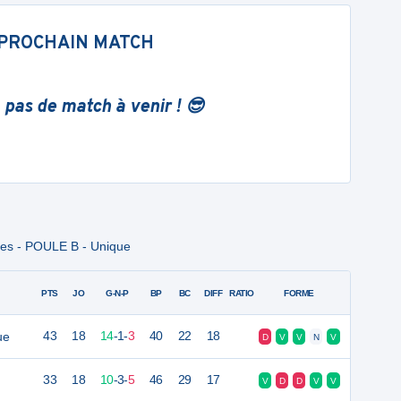
PROCHAIN MATCH
 pas de match à venir ! 😎
es - POULE B - Unique
PTS
JO
G-N-P
BP
BC
DIFF
RATIO
FORME
ue
43
18
14
-
1
-
3
40
22
18
D
V
V
N
V
33
18
10
-
3
-
5
46
29
17
V
D
D
V
V