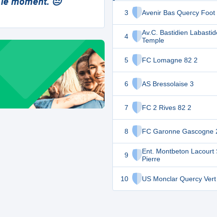
 le moment. 😔
3
Avenir Bas Quercy Foot
Av.C. Bastidien Labastid
4
Temple
5
FC Lomagne 82 2
6
AS Bressolaise 3
7
FC 2 Rives 82 2
8
FC Garonne Gascogne 
Ent. Montbeton Lacourt 
9
Pierre
10
US Monclar Quercy Vert