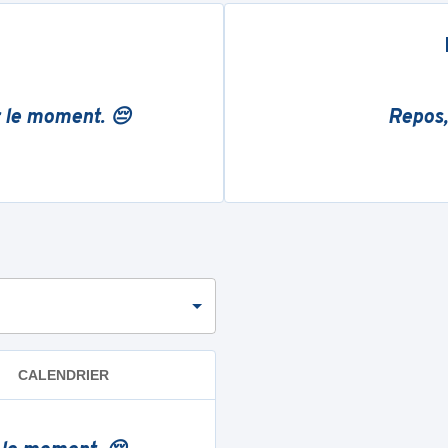
r le moment. 😔
Repos,
CALENDRIER