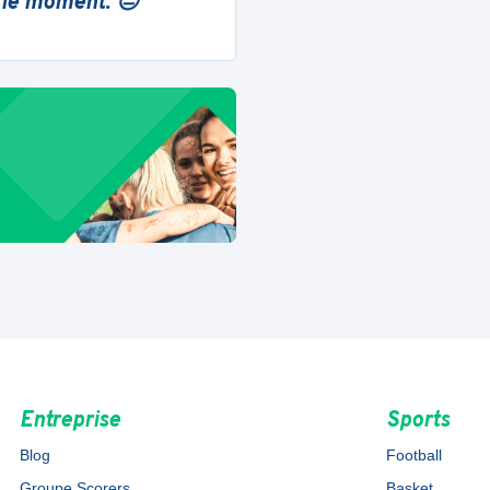
 le moment. 😔
Entreprise
Sports
Blog
Football
Groupe Scorers
Basket