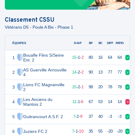
Classement
CSSU
Vétérans D5 - Poule A Bis - Phase 1
ÉQUIPES
PTS
JO
G-N-P
BP
BC
DIFF
RATIO
Bouafle Flins S/Seine
1
45
18
15
-
1
-
2
80
16
64
64
V
V
Ent. 2
AS Guerville Arnouville
2
44
18
14
-
2
-
2
90
13
77
77
V
V
4
Lions FC Magnanville
3
42
18
15
-
2
-
1
98
20
78
78
V
V
2
Les Anciens du
4
34
18
11
-
1
-
6
67
53
14
14
D
V
Mantois 2
5
Guitrancourt A.S.F. 2
23
18
7
-
2
-
9
37
40
-3
-3
V
D
6
Juziers FC 2
22
18
7
-
1
-
10
35
55
-20
-20
V
D