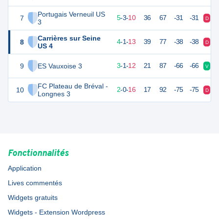
Portugais Verneuil US
7
18
18
5
-
3
-
10
36
67
-31
-31
D
D
3
Carrières sur Seine
8
12
18
4
-
1
-
13
39
77
-38
-38
D
V
US 4
9
ES Vauxoise 3
8
18
3
-
1
-
12
21
87
-66
-66
V
D
FC Plateau de Bréval -
10
6
18
2
-
0
-
16
17
92
-75
-75
D
D
Longnes 3
Fonctionnalités
Application
Lives commentés
Widgets gratuits
Widgets - Extension Wordpress