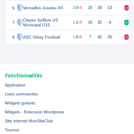
6
Versailles Jussieu AS
5
7
2
-
0
-
4
15
28
-13
D
D
Clayes Ss/Bois US
7
5
7
1
-
2
-
4
16
20
-4
V
D
Municipal U15
Féminines
8
ASC Vélizy Football
3
7
1
-
0
-
6
7
42
-35
D
D
Fonctionnalités
Application
Lives commentés
Widgets gratuits
Widgets - Extension Wordpress
Site internet MonSiteClub
Tournoi