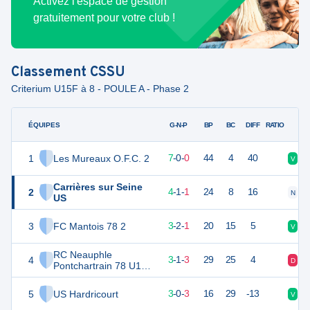
Activez l'espace de gestion
gratuitement pour votre club !
Classement
CSSU
Criterium U15F à 8 - POULE A - Phase 2
ÉQUIPES
PTS
JO
G-N-P
BP
BC
DIFF
RATIO
1
Les Mureaux O.F.C. 2
21
7
7
-
0
-
0
44
4
40
V
V
Carrières sur Seine
2
13
6
4
-
1
-
1
24
8
16
N
V
US
3
FC Mantois 78 2
10
7
3
-
2
-
1
20
15
5
V
N
RC Neauphle
4
10
7
3
-
1
-
3
29
25
4
D
V
Pontchartrain 78 U15
Féminines
5
US Hardricourt
9
6
3
-
0
-
3
16
29
-13
V
D