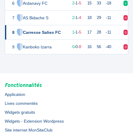
6
Ardanavy FC
7
8
2
-
1
-
5
15
33
-18
V
D
7
AS Bidache S
6
8
2
-
1
-
4
18
29
-11
D
D
8
Carresse Salies FC
3
8
1
-
1
-
5
17
28
-11
D
D
9
Kanboko Izarra
0
8
0
-
0
-
8
16
56
-40
D
D
Fonctionnalités
Application
Lives commentés
Widgets gratuits
Widgets - Extension Wordpress
Site internet MonSiteClub