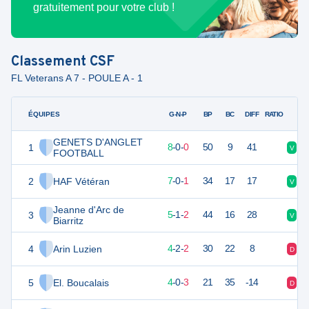
gratuitement pour votre club !
Classement
CSF
FL Veterans A 7 - POULE A - 1
ÉQUIPES
PTS
JO
G-N-P
BP
BC
DIFF
RATIO
GENETS D'ANGLET
1
24
8
8
-
0
-
0
50
9
41
V
V
FOOTBALL
2
HAF Vétéran
21
8
7
-
0
-
1
34
17
17
V
V
Jeanne d'Arc de
3
16
8
5
-
1
-
2
44
16
28
V
V
Biarritz
4
Arin Luzien
14
8
4
-
2
-
2
30
22
8
D
V
5
El. Boucalais
11
8
4
-
0
-
3
21
35
-14
D
D