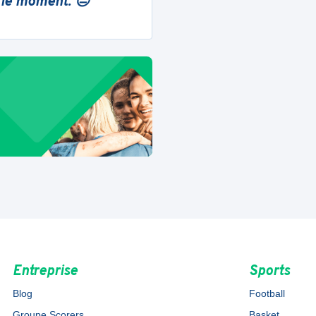
 le moment. 😔
Entreprise
Sports
Blog
Football
Groupe Scorers
Basket