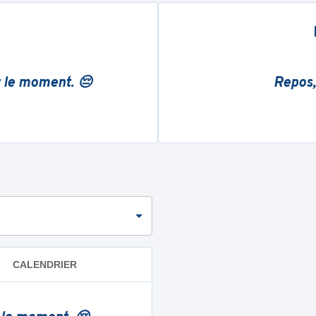
r le moment. 😔
Repos,
CALENDRIER