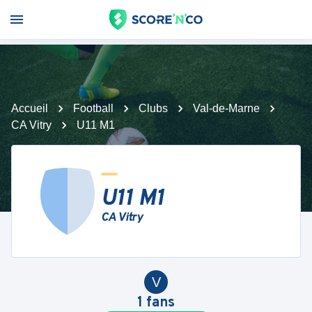
Accueil
Football
Clubs
Val-de-Marne
CA Vitry
U11 M1
U11 M1
CA Vitry
V
1
fans