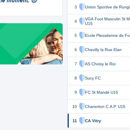
 le moment. 😔
3
Union Sportive de Rung
VGA Foot Masculin St M
4
U15
5
Ecole Plesséenne de Foo
6
Chevilly la Rue Elan
7
AS Choisy le Roi
8
Sucy FC
9
FC St Mandé U15
10
Charenton C.A.P. U15
11
CA Vitry