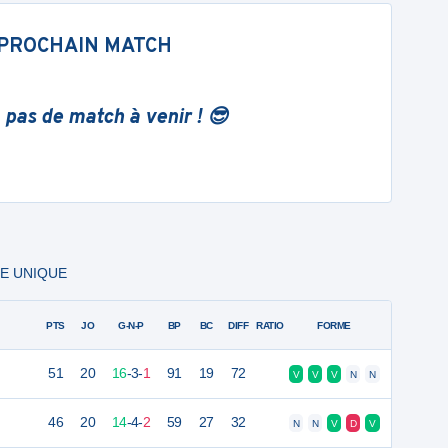
PROCHAIN MATCH
 pas de match à venir ! 😎
SE UNIQUE
PTS
JO
G-N-P
BP
BC
DIFF
RATIO
FORME
51
20
16
-
3
-
1
91
19
72
V
V
V
N
N
46
20
14
-
4
-
2
59
27
32
N
N
V
D
V