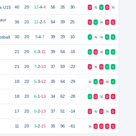
is U15
40
20
12
-
4
-
4
56
26
30
D
N
V
D
N
aur
36
20
12
-
2
-
5
64
39
25
D
V
N
D
D
tball
30
20
9
-
4
-
7
39
29
10
V
N
N
V
V
21
20
6
-
3
-
11
39
54
-15
V
D
N
V
V
21
20
7
-
2
-
10
37
59
-22
D
N
D
V
V
18
20
5
-
3
-
12
35
64
-29
N
V
D
N
V
18
20
6
-
1
-
13
34
62
-28
V
D
N
D
D
17
20
5
-
2
-
13
37
51
-14
D
N
D
N
D
11
20
3
-
2
-
15
35
96
-61
N
D
D
D
D