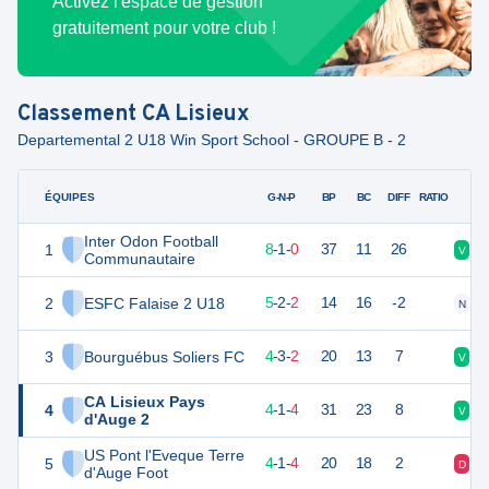
Activez l'espace de gestion
gratuitement pour votre club !
Classement
CA Lisieux
Departemental 2 U18 Win Sport School - GROUPE B - 2
ÉQUIPES
PTS
JO
G-N-P
BP
BC
DIFF
RATIO
Inter Odon Football
1
25
9
8
-
1
-
0
37
11
26
V
V
Communautaire
2
ESFC Falaise 2 U18
17
9
5
-
2
-
2
14
16
-2
N
V
3
Bourguébus Soliers FC
15
9
4
-
3
-
2
20
13
7
V
N
CA Lisieux Pays
4
13
9
4
-
1
-
4
31
23
8
V
D
d'Auge 2
US Pont l'Eveque Terre
5
13
9
4
-
1
-
4
20
18
2
D
D
d'Auge Foot