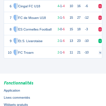
6
Cingal FC U18
11
9
4
-
1
-
4
10
16
-6
D
V
7
FC de Mouen U18
10
9
3
-
1
-
5
15
27
-12
D
D
8
ES Cormelles Football
9
9
3
-
0
-
6
15
18
-3
D
V
9
Et.S. Livarotaise
7
9
2
-
1
-
6
13
23
-10
V
N
10
FC Troarn
7
9
2
-
1
-
6
11
21
-10
N
D
Fonctionnalités
Application
Lives commentés
Widgets gratuits