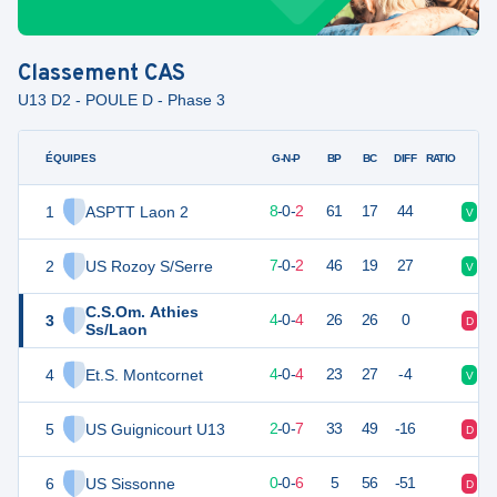
Classement
CAS
U13 D2 - POULE D - Phase 3
ÉQUIPES
PTS
JO
G-N-P
BP
BC
DIFF
RATIO
1
ASPTT Laon 2
24
10
8
-
0
-
2
61
17
44
V
V
2
US Rozoy S/Serre
21
9
7
-
0
-
2
46
19
27
V
D
C.S.Om. Athies
3
12
8
4
-
0
-
4
26
26
0
D
D
Ss/Laon
4
Et.S. Montcornet
12
8
4
-
0
-
4
23
27
-4
V
D
5
US Guignicourt U13
6
9
2
-
0
-
7
33
49
-16
D
D
6
US Sissonne
0
6
0
-
0
-
6
5
56
-51
D
D