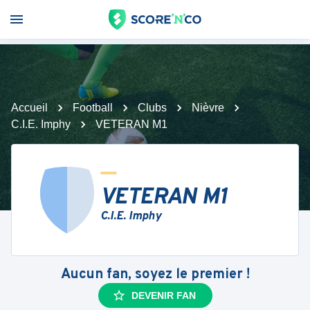
Accueil
Football
Clubs
Nièvre
C.I.E. Imphy
VETERAN M1
VETERAN M1
C.I.E. Imphy
Aucun fan, soyez le premier !
DEVENIR FAN