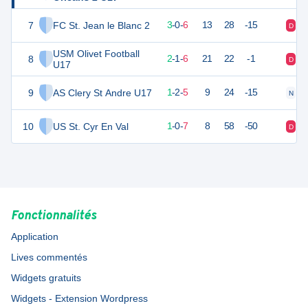
7
FC St. Jean le Blanc 2
9
9
3
-
0
-
6
13
28
-15
D
V
USM Olivet Football
8
7
9
2
-
1
-
6
21
22
-1
D
D
U17
9
AS Clery St Andre U17
5
8
1
-
2
-
5
9
24
-15
N
V
10
US St. Cyr En Val
2
9
1
-
0
-
7
8
58
-50
D
D
Fonctionnalités
Application
Lives commentés
Widgets gratuits
Widgets - Extension Wordpress