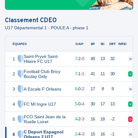
Classement
CDEO
U17 Départemental 1 - POULE A - phase 1
ÉQUIPES
PTS
JO
G-N-P
BP
BC
DIFF
RATIO
Saint-Pryvé Saint-
1
23
9
7
-
2
-
0
45
13
32
N
V
Hilaire FC U17
Football Club Bricy
2
22
9
7
-
1
-
1
41
11
30
V
D
Boulay Gidy
3
A Escale F Orleans
18
8
6
-
0
-
2
17
8
9
N
V
4
FC Ml Ingre U17
15
9
5
-
0
-
4
30
17
13
V
V
FCO Saint Jean de la
5
14
9
4
-
2
-
3
16
18
-2
D
N
Ruelle Loiret
C Deport Espagnol
6
10
9
2
-
4
-
3
15
16
-1
N
N
Orleans 2 U17