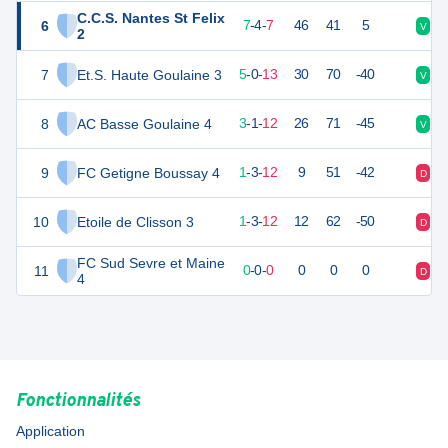
C.C.S. Nantes St Felix
6
24
18
7
-
4
-
7
46
41
5
V
V
2
7
Et.S. Haute Goulaine 3
15
18
5
-
0
-
13
30
70
-40
V
D
8
AC Basse Goulaine 4
8
18
3
-
1
-
12
26
71
-45
V
D
9
FC Getigne Boussay 4
4
18
1
-
3
-
12
9
51
-42
D
N
10
Etoile de Clisson 3
4
18
1
-
3
-
12
12
62
-50
D
D
FC Sud Sevre et Maine
11
0
0
0
-
0
-
0
0
0
0
D
D
4
Fonctionnalités
Application