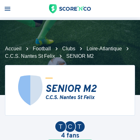
Accueil
Football
Clubs
Loire-Atlantique
C.C.S. Nantes St Felix
SENIOR M2
SENIOR M2
C.C.S. Nantes St Felix
T
C
T
4
fans