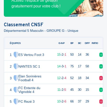
Activez l'espace de gestion
gratuitement pour votre club !
Classement
CNSF
Départemental 5 Masculin - GROUPE G - Unique
ÉQUIPES
PTS
JO
G-N-P
BP
BC
DIFF
RATIO
1
ES Vertou Foot 3
47
18
15
-
2
-
1
50
14
36
V
V
2
NANTES SC 1
45
18
14
-
3
-
1
75
17
58
V
V
Elan Sorinières
3
38
18
12
-
2
-
4
52
18
34
D
V
Football 4
FC Entente du
4
35
18
11
-
2
-
5
45
30
15
V
D
Vignoble 4
5
FC Rezé 3
32
18
10
-
2
-
6
66
37
29
D
D