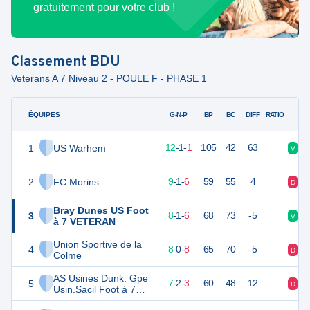
gratuitement pour votre club !
Classement
BDU
Veterans A 7 Niveau 2 - POULE F - PHASE 1
ÉQUIPES
PTS
JO
G-N-P
BP
BC
DIFF
RATIO
1
US Warhem
37
14
12
-
1
-
1
105
42
63
V
V
2
FC Morins
28
16
9
-
1
-
6
59
55
4
D
D
Bray Dunes US Foot
3
25
15
8
-
1
-
6
68
73
-5
V
V
à 7 VETERAN
Union Sportive de la
4
24
16
8
-
0
-
8
65
70
-5
D
V
Colme
AS Usines Dunk. Gpe
5
23
12
7
-
2
-
3
60
48
12
D
V
Usin.Sacil Foot à 7
VETERAN