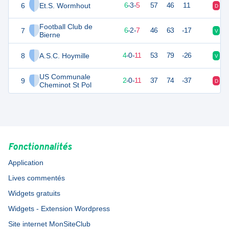
6
Et.S. Wormhout
20
15
6
-
3
-
5
57
46
11
D
D
Football Club de
7
19
16
6
-
2
-
7
46
63
-17
V
D
Bierne
8
A.S.C. Hoymille
11
16
4
-
0
-
11
53
79
-26
V
V
US Communale
9
5
14
2
-
0
-
11
37
74
-37
D
V
Cheminot St Pol
Fonctionnalités
Application
Lives commentés
Widgets gratuits
Widgets - Extension Wordpress
Site internet MonSiteClub